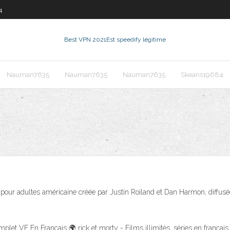
4
Best VPN 2021
Est speedify légitime
Nauman7635
Nauman7635
Nauman7635
Skeans19684
on pour adultes américaine créée par Justin Roiland et Dan Harmon, diffu
et VF En Français 🌍 rick et morty - Films illimités, séries en français 