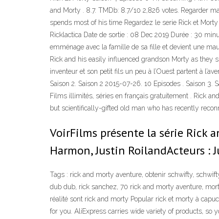
and Morty . 8.7. TMDb: 8.7/10 2,826 votes. Regarder mai
spends most of his time Regardez le serie Rick et Morty e
Ricklactica Date de sortie : 08 Dec 2019 Durée : 30 minu
emménage avec la famille de sa fille et devient une ma
Rick and his easily influenced grandson Morty as they sp
inventeur et son petit fils un peu à l’Ouest partent à l’
Saison 2. Saison 2 2015-07-26. 10 Episodes . Saison 3. 
Films illimités, séries en français gratuitement . Rick 
but scientifically-gifted old man who has recently recon
VoirFilms présente la série Rick
Harmon, Justin RoilandActeurs : J
Tags : rick and morty aventure, obtenir schwifty, schwi
dub dub, rick sanchez, 70 rick and morty aventure, morty
réalité sont rick and morty Popular rick et morty à capu
for you. AliExpress carries wide variety of products, so