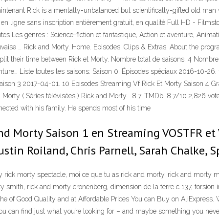
ntenant Rick is a mentally-unbalanced but scientifically-gifted old man
n ligne sans inscription entièrement gratuit, en qualité Full HD - Filmstoo
tes Les genres : Science-fiction et fantastique, Action et aventure, Anim
uvaise … Rick and Morty. Home. Episodes. Clips & Extras. About the prog
lit their time between Rick et Morty. Nombre total de saisons: 4 Nombre 
aventure… Liste toutes les saisons: Saison 0. Épisodes spéciaux 2016-10-26.
Saison 3 2017-04-01. 10 Episodes Streaming Vf Rick Et Morty Saison 4 Gr
and Morty ( Séries télévisées ) Rick and Morty . 8.7. TMDb: 8.7/10 2,826 
nected with his family. He spends most of his time
 and Morty Saison 1 en Streaming VOSTFR et 
ustin Roiland, Chris Parnell, Sarah Chalke,
fty rick morty spectacle, moi ce que tu as rick and morty, rick and mort
 smith, rick and morty cronenberg, dimension de la terre c 137, torsion i
che of Good Quality and at Affordable Prices You can Buy on AliExpress. We
 you can find just what you’re looking for – and maybe something you neve