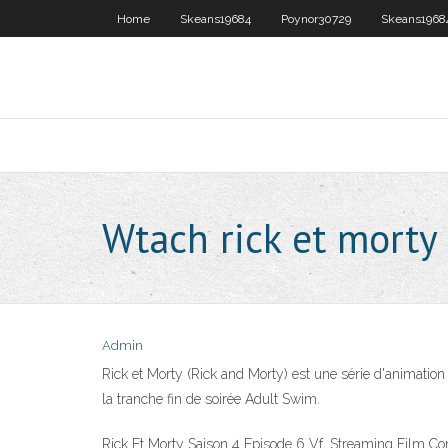
Home
Skeans19684
Poynor30729
Skeans1968
Wtach rick et morty
Admin
Rick et Morty (Rick and Morty) est une série d'animati
la tranche fin de soirée Adult Swim.
Rick Et Morty Saison 4 Episode 6 Vf, Streaming Film Compl