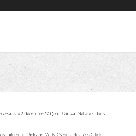
sée depuis le 2 décembre 2013 sur Cartoon Network, dans
gratuitement . Rick and Morty ( Séries télévisées ) Rick