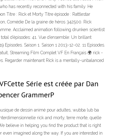
 who has recently reconnected with his family. He
n Titre : Rick et Morty Titre épisode : Rattlestar
ation, Comédie De la graine de héros 342500. Rick
ramme. Acclaimed animation following drunken scientist
total d’épisodes: 41. Vue d’ensemble: Un brillant
 19 Episodes. Saison 1. Saison 1 2013-12-02. 11 Episodes.
atuit, Streaming Film Complet VF En Français 🌍 rick -
votes. Regarder maintenant Rick is a mentally-unbalanced
VFCette Série est créée par Dan
 Spencer GrammerP
y musique de dessin animé pour adultes, wubba lub ba
nterdimensionnelle rick and morty, terre morte, quelle
 believe in helping you find the product that is right
r even imagined along the way. If you are interested in