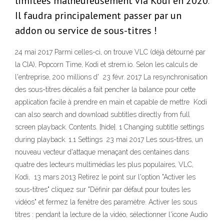
limitées malheureusement via Kodi en 2020.
Il faudra principalement passer par un
addon ou service de sous-titres !
24 mai 2017 Parmi celles-ci, on trouve VLC (déjà détourné par
la CIA), Popcorn Time, Kodi et strem.io. Selon les calculs de
l'entreprise, 200 millions d' 23 févr. 2017 La resynchronisation
des sous-titres décalés a fait pencher la balance pour cette
application facile à prendre en main et capable de mettre Kodi
can also search and download subtitles directly from full
screen playback. Contents. [hide]. 1 Changing subtitle settings
during playback. 1.1 Settings 23 mai 2017 Les sous-titres, un
nouveau vecteur d'attaque menaçant des centaines dans
quatre des lecteurs multimédias les plus populaires, VLC,
Kodi, 13 mars 2013 Retirez le point sur l'option "Activer les
sous-titres" cliquez sur "Définir par défaut pour toutes les
vidéos" et fermez la fenêtre des paramètre. Activer les sous
titres : pendant la lecture de la vidéo, sélectionner l'icone Audio