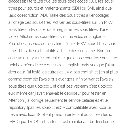
d’accessibilité telles que les sous-titres codés (CC), les sous-
titres pour sourds et malentendants (SDH ou SM), ainsi que
l’audiodescription (AD). Taille des Sous titres à l'encodage:
affichage des sous-titres: Activer les sous-titres sur un MKV:
sous titres mkv disparus: Enregistrer les sous titres d'une
vidéo. Afficher les sous-titres sur une vidéo en anglais -
YouTube: absence de sous titres fichier MKV: sous titres: sous
titres: Plus de sujets relatifs à Taille des sous titres Bon j'en
conclue qu'il y a réellement quelque chose pour les sous titres
uptobox m'en détecte que 1 c'est english mais vue que j'ai un
débrideur j'ai testé les autres et il y a pas english et j'en ai plus
comme exemple j'avais pris avengers infinity war et j'avais 2
sous titres que uptobox 1 et c'est pas vstream c'est uptobox
eux même car j'avait enlevait le debrideur pour tester en
Attention, j'ai corrigé seulement le service betaseries et le
repository (pas les sous-titres): - compatibilité avec Kodi 18
(testé avec kodi 18.6) - il prend maintenant aussi bien les id
IMBD que TVDB - et surtout il est maintenant bi-directionnel